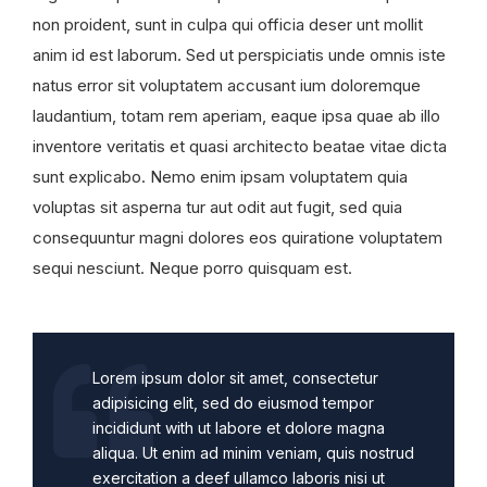
non proident, sunt in culpa qui officia deser unt mollit
anim id est laborum. Sed ut perspiciatis unde omnis iste
natus error sit voluptatem accusant ium doloremque
laudantium, totam rem aperiam, eaque ipsa quae ab illo
inventore veritatis et quasi architecto beatae vitae dicta
sunt explicabo. Nemo enim ipsam voluptatem quia
voluptas sit asperna tur aut odit aut fugit, sed quia
consequuntur magni dolores eos quiratione voluptatem
sequi nesciunt. Neque porro quisquam est.
Lorem ipsum dolor sit amet, consectetur
adipisicing elit, sed do eiusmod tempor
incididunt with ut labore et dolore magna
aliqua. Ut enim ad minim veniam, quis nostrud
exercitation a deef ullamco laboris nisi ut